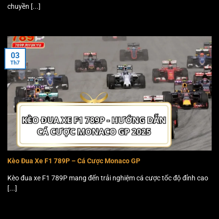
chuyền [...]
03
Th7
Kèo Đua Xe F1 789P – Cá Cược Monaco GP
Kèo đua xe F1 789P mang đến trải nghiệm cá cược tốc độ đỉnh cao
[...]