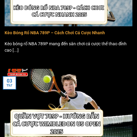
Kèo Bóng Rổ NBA 789P – Cách Chơi Cá Cược Nhanh
Kèo bóng rổ NBA 789P mang đến sân chơi cá cược thể thao đỉnh
cao [...]
03
Th7