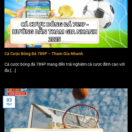
Cá Cược Bóng Đá 789P – Tham Gia Nhanh
Cá cược bóng đá 789P mang đến trải nghiệm cá cược đỉnh cao với
đa [...]
03
Th7