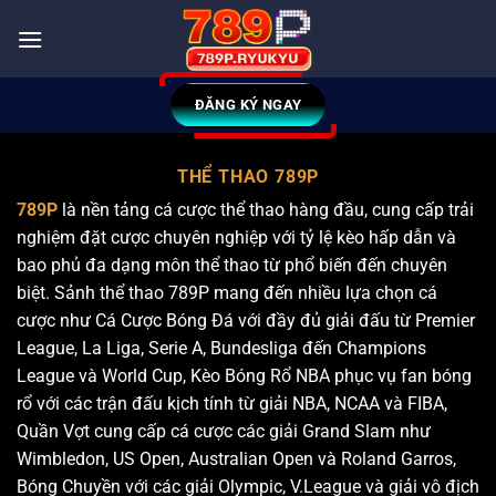
Bỏ
qua
nội
dung
ĐĂNG KÝ NGAY
THỂ THAO 789P
789P
là nền tảng cá cược thể thao hàng đầu, cung cấp trải
nghiệm đặt cược chuyên nghiệp với tỷ lệ kèo hấp dẫn và
bao phủ đa dạng môn thể thao từ phổ biến đến chuyên
biệt. Sảnh thể thao 789P mang đến nhiều lựa chọn cá
cược như Cá Cược Bóng Đá với đầy đủ giải đấu từ Premier
League, La Liga, Serie A, Bundesliga đến Champions
League và World Cup, Kèo Bóng Rổ NBA phục vụ fan bóng
rổ với các trận đấu kịch tính từ giải NBA, NCAA và FIBA,
Quần Vợt cung cấp cá cược các giải Grand Slam như
Wimbledon, US Open, Australian Open và Roland Garros,
Bóng Chuyền với các giải Olympic, V.League và giải vô địch