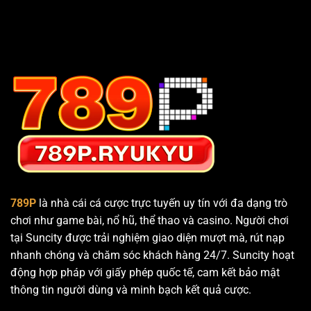
789P
là nhà cái cá cược trực tuyến uy tín với đa dạng trò
chơi như game bài, nổ hũ, thể thao và casino. Người chơi
tại Suncity được trải nghiệm giao diện mượt mà, rút nạp
nhanh chóng và chăm sóc khách hàng 24/7. Suncity hoạt
động hợp pháp với giấy phép quốc tế, cam kết bảo mật
thông tin người dùng và minh bạch kết quả cược.