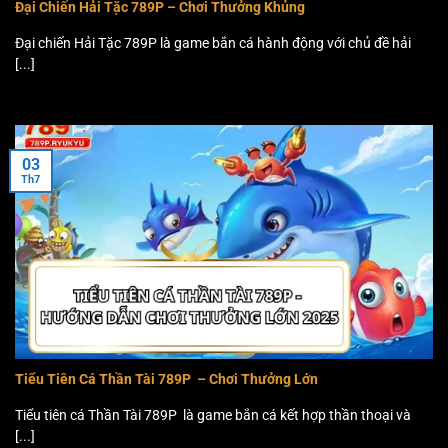
Đại Chiến Hải Tặc 789P – Chơi Thưởng Khủng
Đại chiến Hải Tặc 789P là game bắn cá hành động với chủ đề hải
[...]
03
Th7
Tiểu Tiên Cá Thần Tài 789P – Chơi Thưởng Lớn
Tiểu tiên cá Thần Tài 789P là game bắn cá kết hợp thần thoại và
[...]