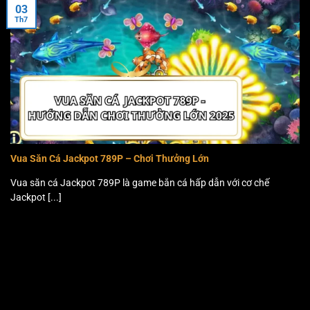
03
Th7
Vua Săn Cá Jackpot 789P – Chơi Thưởng Lớn
Vua săn cá Jackpot 789P là game bắn cá hấp dẫn với cơ chế
Jackpot [...]