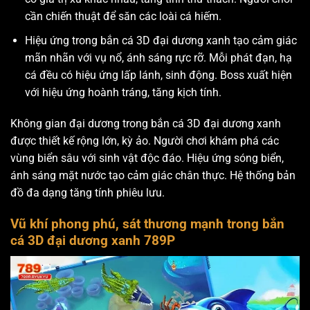
cần chiến thuật để săn các loài cá hiếm.
Hiệu ứng trong bắn cá 3D đại dương xanh tạo cảm giác
mãn nhãn với vụ nổ, ánh sáng rực rỡ. Mỗi phát đạn, hạ
cá đều có hiệu ứng lấp lánh, sinh động. Boss xuất hiện
với hiệu ứng hoành tráng, tăng kịch tính.
Không gian đại dương trong bắn cá 3D đại dương xanh
được thiết kế rộng lớn, kỳ ảo. Người chơi khám phá các
vùng biển sâu với sinh vật độc đáo. Hiệu ứng sóng biển,
ánh sáng mặt nước tạo cảm giác chân thực. Hệ thống bản
đồ đa dạng tăng tính phiêu lưu.
Vũ khí phong phú, sát thương mạnh trong bắn
cá 3D đại dương xanh 789P