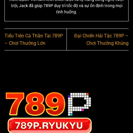
trội, Jack đã giúp 789P duy trì tốc độ và sự ổn định trong mọi
tình huống.
Tiểu Tiên Cá Thần Tài 789P
Đại Chiến Hải Tặc 789P –
– Chơi Thưởng Lớn
Chơi Thưởng Khủng