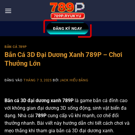
Bỏ
qua
nội
dung
ĐĂNG KÝ NGAY
BẮN CÁ 789P
Bắn Cá 3D Đại Dương Xanh 789P – Chơi
Thưởng Lớn
ĐĂNG VÀO
THÁNG 7 3, 2025
BỞI
JACK HIẾU BẰNG
Bắn cá 3D đại dương xanh 789P
là game bắn cá đỉnh cao
với không gian đại dương 3D sống động, sinh vật biển đa
dạng. Nhà cái
789P
cung cấp vũ khí mạnh, cơ chế đổi
thưởng nhanh. Bài viết này hướng dẫn chi tiết cách chơi và
mẹo thắng khi tham gia bắn cá 3D đại dương xanh.