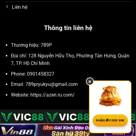
Liên hệ
Thông tin liên hệ
Thương hiệu: 789P
Địa chỉ: 128 Nguyễn Hữu Thọ, Phường Tân Hưng, Quận
7, TP. Hồ Chí Minh
Phone: 0901458327
×
Email:
789pryukyu@gmail.com
Website: https://azeri.ru.com/
NHẬN 🎁 CODE 99K
Copyright 2026 ©
azeri.ru.com