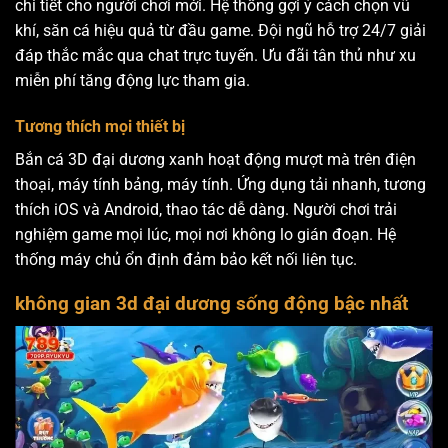
chi tiết cho người chơi mới. Hệ thống gợi ý cách chọn vũ
khí, săn cá hiệu quả từ đầu game. Đội ngũ hỗ trợ 24/7 giải
đáp thắc mắc qua chat trực tuyến. Ưu đãi tân thủ như xu
miễn phí tăng động lực tham gia.
Tương thích mọi thiết bị
Bắn cá 3D đại dương xanh hoạt động mượt mà trên điện
thoại, máy tính bảng, máy tính. Ứng dụng tải nhanh, tương
thích iOS và Android, thao tác dễ dàng. Người chơi trải
nghiệm game mọi lúc, mọi nơi không lo gián đoạn. Hệ
thống máy chủ ổn định đảm bảo kết nối liên tục.
không gian 3d đại dương sống động bậc nhất