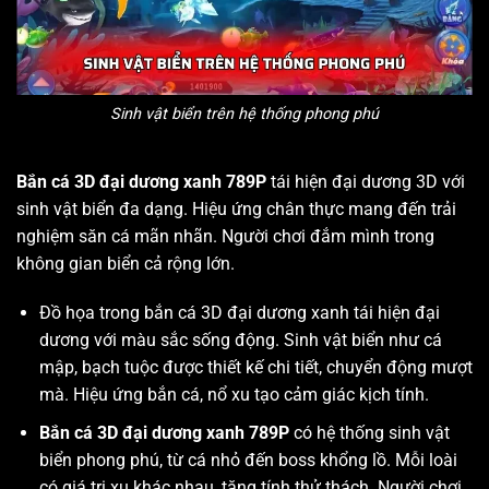
Sinh vật biển trên hệ thống phong phú
Bắn cá 3D đại dương xanh 789P
tái hiện đại dương 3D với
sinh vật biển đa dạng. Hiệu ứng chân thực mang đến trải
nghiệm săn cá mãn nhãn. Người chơi đắm mình trong
không gian biển cả rộng lớn.
Đồ họa trong bắn cá 3D đại dương xanh tái hiện đại
dương với màu sắc sống động. Sinh vật biển như cá
mập, bạch tuộc được thiết kế chi tiết, chuyển động mượt
mà. Hiệu ứng bắn cá, nổ xu tạo cảm giác kịch tính.
Bắn cá 3D đại dương xanh 789P
có hệ thống sinh vật
biển phong phú, từ cá nhỏ đến boss khổng lồ. Mỗi loài
có giá trị xu khác nhau, tăng tính thử thách. Người chơi