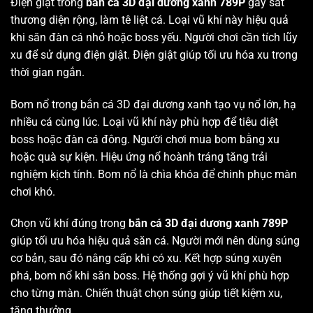
Điện giật trong
bắn cá 3D đại dương xanh 789P
gây sát
thương diện rộng, làm tê liệt cá. Loại vũ khí này hiệu quả
khi săn đàn cá nhỏ hoặc boss yếu. Người chơi cần tích lũy
xu để sử dụng điện giật. Điện giật giúp tối ưu hóa xu trong
thời gian ngắn.
Bom nổ trong bắn cá 3D đại dương xanh tạo vụ nổ lớn, hạ
nhiều cá cùng lúc. Loại vũ khí này phù hợp để tiêu diệt
boss hoặc đàn cá đông. Người chơi mua bom bằng xu
hoặc quà sự kiện. Hiệu ứng nổ hoành tráng tăng trải
nghiệm kịch tính. Bom nổ là chìa khóa để chinh phục màn
chơi khó.
Chọn vũ khí đúng trong
bắn cá 3D đại dương xanh 789P
giúp tối ưu hóa hiệu quả săn cá. Người mới nên dùng súng
cơ bản, sau đó nâng cấp khi có xu. Kết hợp súng xuyên
phá, bom nổ khi săn boss. Hệ thống gợi ý vũ khí phù hợp
cho từng màn. Chiến thuật chọn súng giúp tiết kiệm xu,
tăng thưởng.