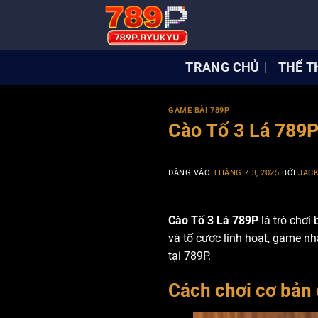
Bỏ
qua
nội
dung
TRANG CHỦ
THỂ T
GAME BÀI 789P
Cào Tố 3 Lá 789P
ĐĂNG VÀO
THÁNG 7 3, 2025
BỞI
JACK
Cào Tố 3 Lá 789P
là trò chơi
và tố cược linh hoạt, game n
tại 789P.
Cách chơi cơ bản