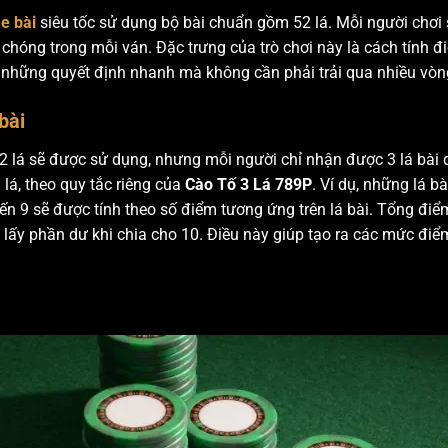
e bài
siêu tốc sử dụng bộ bài chuẩn gồm 52 lá. Mỗi người chơi 
chóng trong mỗi ván. Đặc trưng của trò chơi này là cách tính đi
a những quyết định nhanh mà không cần phải trải qua nhiều vòn
 bài
52 lá sẽ được sử dụng, nhưng mỗi người chỉ nhận được 3 lá bài 
g lá, theo quy tắc riêng của
Cào Tố 3 Lá 789P
. Ví dụ, những lá bà
đến 9 sẽ được tính theo số điểm tương ứng trên lá bài. Tổng điể
i lấy phần dư khi chia cho 10. Điều này giúp tạo ra các mức đi