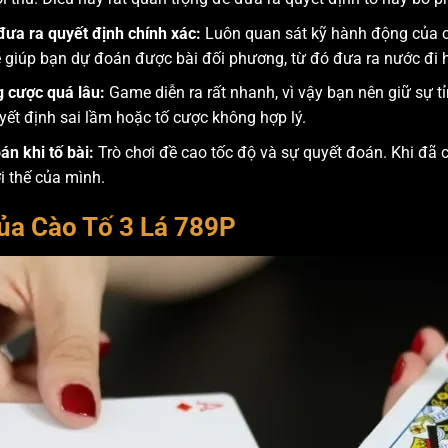
đưa ra quyết định chính xác:
Luôn quan sát kỹ hành động của cá
ẽ giúp bạn dự đoán được bài đối phương, từ đó đưa ra nước đi h
g cược quá lâu:
Game diễn ra rất nhanh, vì vậy bạn nên giữ sự t
ết định sai lầm hoặc tố cược không hợp lý.
án khi tố bài:
Trò chơi đề cao tốc độ và sự quyết đoán. Khi đã
ợi thế của mình.
của Cào Tố 3 Lá 789P