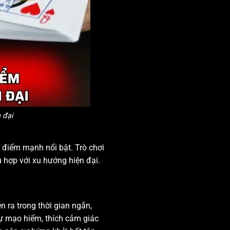
 đại
 điểm mạnh nổi bật. Trò chơi
 hợp với xu hướng hiện đại.
 ra trong thời gian ngắn,
sự mạo hiểm, thích cảm giác