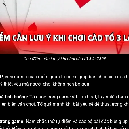
Các điểm cần lưu ý khi chơi cào tố 3 lá 789P
9P
, việc nắm rõ các điểm quan trọng sẽ giúp bạn chơi hiệu quả h
 ý thiết yếu mà người chơi không nên bỏ qua:
và tình huống:
Tố cược trong game rất linh hoạt, tuy nhiên bạn
iễn biến ván chơi. Tố quá mạnh khi bài yếu sẽ dễ thua, trong kh
i trong game:
Nắm chắc thứ tự điểm và các bộ bài đặc biệt giúp
i thủ. Điều này rất quan trọng để đưa ra quyết định tố hay bỏ p