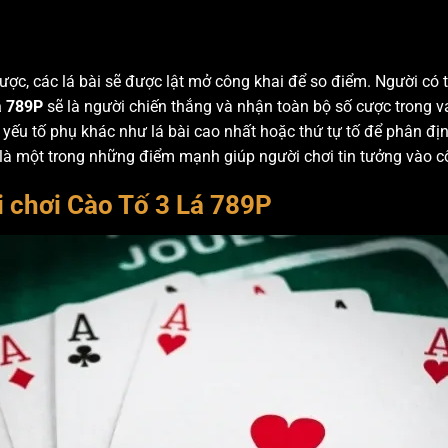
 cược, các lá bài sẽ được lật mở công khai để so điểm. Người có
á 789P
sẽ là người chiến thắng và nhận toàn bộ số cược trong 
 yếu tố phụ khác như lá bài cao nhất hoặc thứ tự tố để phân địn
 là một trong những điểm mạnh giúp người chơi tin tưởng vào 
i chơi Cào Tố 3 Lá 789P