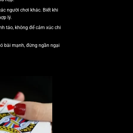
c người chơi khác. Biết khi
ợp lý.
ỉnh táo, không để cảm xúc chi
 có bài mạnh, đừng ngần ngại