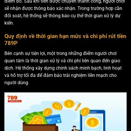
điểm đó. Sau khi tiền được chuyển thành công, người chơi
sẽ nhận được thông báo xác nhận. Trong trường hợp cần
đối soát, hệ thống sẽ thông báo cụ thể thời gian xử lý dự
kiến.
Quy định về thời gian hạn mức và chi phí rút tiền
789P
Bên cạnh sự tiện lợi, một trong những điểm người chơi
quan tâm là thời gian xử lý và chi phí liên quan đến giao
dịch. Hệ thống xây dựng chính sách minh bạch, linh hoạt
và hỗ trợ tối đa để đảm bảo trải nghiệm liền mạch cho
người dùng.