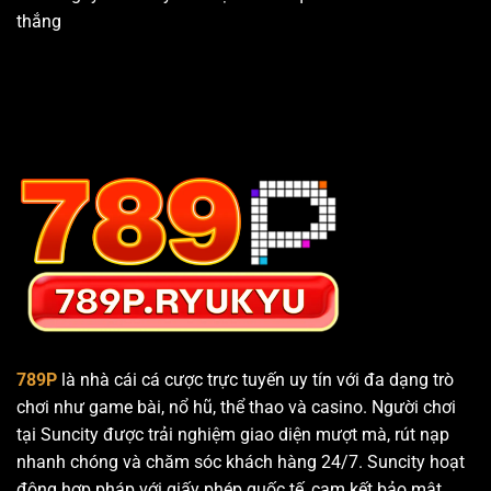
thắng
789P
là nhà cái cá cược trực tuyến uy tín với đa dạng trò
chơi như game bài, nổ hũ, thể thao và casino. Người chơi
tại Suncity được trải nghiệm giao diện mượt mà, rút nạp
nhanh chóng và chăm sóc khách hàng 24/7. Suncity hoạt
động hợp pháp với giấy phép quốc tế, cam kết bảo mật