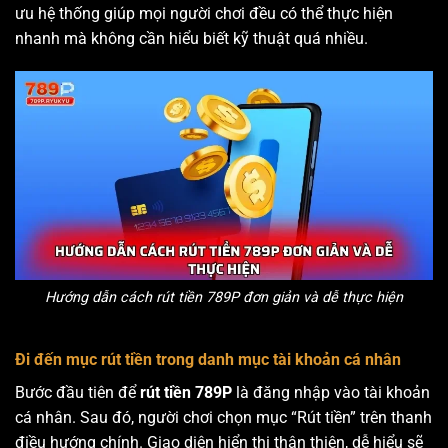
ưu hệ thống giúp mọi người chơi đều có thể thực hiện
nhanh mà không cần hiểu biết kỹ thuật quá nhiều.
Hướng dẫn cách rút tiền 789P đơn giản và dễ thực hiện
Đi đến mục rút tiền trong danh mục tài khoản cá nhân
Bước đầu tiên để
rút tiền 789P
là đăng nhập vào tài khoản
cá nhân. Sau đó, người chơi chọn mục “Rút tiền” trên thanh
điều hướng chính. Giao diện hiển thị thân thiện, dễ hiểu sẽ