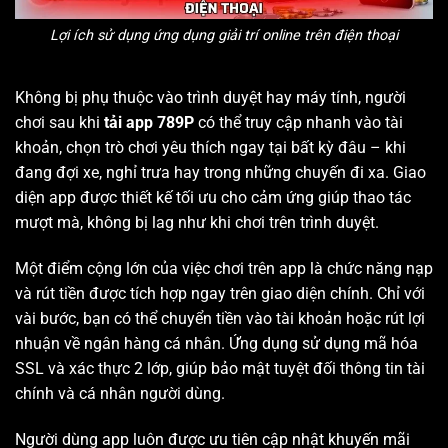
Lợi ích sử dụng ứng dụng giải trí online trên điện thoại
Không bị phụ thuộc vào trình duyệt hay máy tính, người
chơi sau khi
tải app 789P
có thể truy cập nhanh vào tài
khoản, chọn trò chơi yêu thích ngay tại bất kỳ đâu – khi
đang đợi xe, nghỉ trưa hay trong những chuyến đi xa. Giao
diện app được thiết kế tối ưu cho cảm ứng giúp thao tác
mượt mà, không bị lag như khi chơi trên trình duyệt.
Một điểm cộng lớn của việc chơi trên app là chức năng nạp
và rút tiền được tích hợp ngay trên giao diện chính. Chỉ với
vài bước, bạn có thể chuyển tiền vào tài khoản hoặc rút lợi
nhuận về ngân hàng cá nhân. Ứng dụng sử dụng mã hóa
SSL và xác thực 2 lớp, giúp bảo mật tuyệt đối thông tin tài
chính và cá nhân người dùng.
Người dùng app luôn được ưu tiên cập nhật khuyến mãi