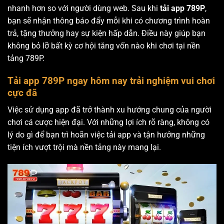
nhanh hơn so với người dùng web. Sau khi
tải app 789P
,
bạn sẽ nhận thông báo đẩy mỗi khi có chương trình hoàn
trả, tặng thưởng hay sự kiện hấp dẫn. Điều này giúp bạn
không bỏ lỡ bất kỳ cơ hội tăng vốn nào khi chơi tại nền
tảng 789P.
Tải app 789P ngay hôm nay trải nghiệm vui chơi
cực đã
Việc sử dụng app đã trở thành xu hướng chung của người
chơi cá cược hiện đại. Với những lợi ích rõ ràng, không có
lý do gì để bạn trì hoãn việc tải app
và tận hưởng những
tiện ích vượt trội mà nền tảng này mang lại.