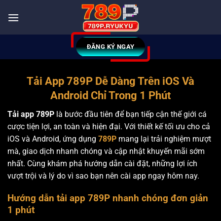
Bỏ
qua
nội
dung
ĐĂNG KÝ NGAY
Tải App 789P Dễ Dàng Trên iOS Và
Android Chỉ Trong 1 Phút
Tải app 789P
là bước đầu tiên để bạn tiếp cận thế giới cá
cược tiện lợi, an toàn và hiện đại. Với thiết kế tối ưu cho cả
iOS và Android, ứng dụng
789P
mang lại trải nghiệm mượt
mà, giao dịch nhanh chóng và cập nhật khuyến mãi sớm
nhất. Cùng khám phá hướng dẫn cài đặt, những lợi ích
vượt trội và lý do vì sao bạn nên cài app ngay hôm nay.
Hướng dẫn tải app 789P nhanh chóng đơn giản
1 phút