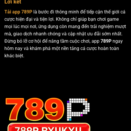
Lời kết
Tải app 789P
là bước đi thông minh để tiếp cận thế giới cá
cược hiện đại và tiện lợi. Không chỉ giúp bạn chơi game
mọi lúc mọi nơi, ứng dụng còn mang đến trải nghiệm mượt
mà, giao dịch nhanh chóng và cập nhật ưu đãi sớm nhất.
Đừng bỏ lỡ cơ hội để nâng tầm cuộc chơi, app
789P
ngay
hôm nay và khám phá một nền tảng cá cược hoàn toàn
khác biệt.