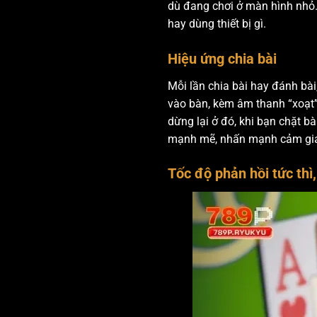
dù đang chơi ở màn hình nhỏ.
hay dùng thiết bị gì.
Hiệu ứng chia bài
Mỗi lần chia bài hay đánh bài
vào bàn, kèm âm thanh “xoạt”
dừng lại ở đó, khi bạn chặt b
mạnh mẽ, nhấn mạnh cảm giá
Tốc độ phản hồi tức thì