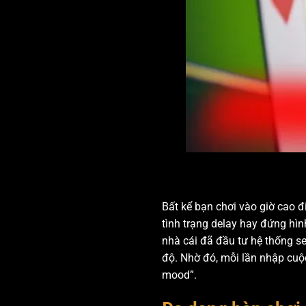
Bất kể bạn chơi vào giờ cao
tình trạng delay hay đứng hìn
nhà cái đã đầu tư hệ thống se
độ. Nhờ đó, mỗi lần nhập cuộc
mood”.