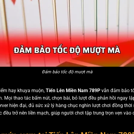
Đảm bảo tốc độ mượt mà
 điểm hay khuya muộn,
Tiến Lên Miền Nam 789P
vẫn đảm bảo tố
h. Mọi thao tác bấm nút, chọn bài, bỏ lượt đều phản hồi ngay lậ
rver hiện đại, đủ sức xử lý hàng chục nghìn lượt chơi đồng thờ
 đều trở nên liền mạch, giúp người chơi tập trung trọn vẹn vào 