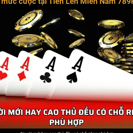
, mức cược tại Tiến Lên Miền Nam 789