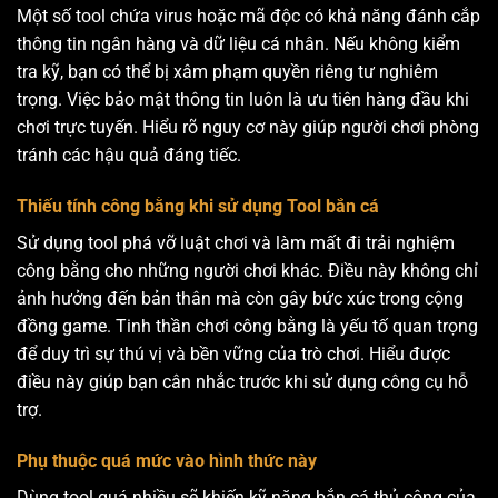
Một số tool chứa virus hoặc mã độc có khả năng đánh cắp
thông tin ngân hàng và dữ liệu cá nhân. Nếu không kiểm
tra kỹ, bạn có thể bị xâm phạm quyền riêng tư nghiêm
trọng. Việc bảo mật thông tin luôn là ưu tiên hàng đầu khi
chơi trực tuyến. Hiểu rõ nguy cơ này giúp người chơi phòng
tránh các hậu quả đáng tiếc.
Thiếu tính công bằng khi sử dụng Tool bắn cá
Sử dụng tool phá vỡ luật chơi và làm mất đi trải nghiệm
công bằng cho những người chơi khác. Điều này không chỉ
ảnh hưởng đến bản thân mà còn gây bức xúc trong cộng
đồng game. Tinh thần chơi công bằng là yếu tố quan trọng
để duy trì sự thú vị và bền vững của trò chơi. Hiểu được
điều này giúp bạn cân nhắc trước khi sử dụng công cụ hỗ
trợ.
Phụ thuộc quá mức vào hình thức này
Dùng tool quá nhiều sẽ khiến kỹ năng bắn cá thủ công của