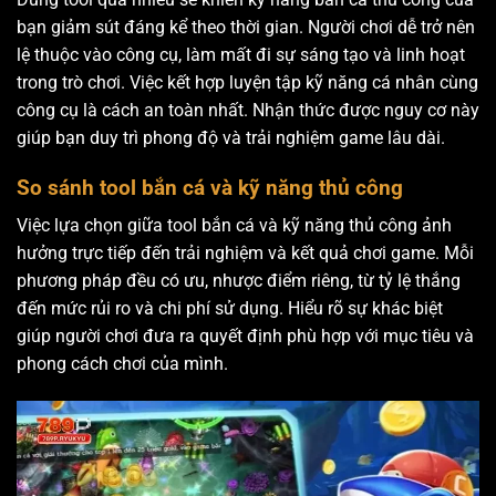
bạn giảm sút đáng kể theo thời gian. Người chơi dễ trở nên
lệ thuộc vào công cụ, làm mất đi sự sáng tạo và linh hoạt
trong trò chơi. Việc kết hợp luyện tập kỹ năng cá nhân cùng
công cụ là cách an toàn nhất. Nhận thức được nguy cơ này
giúp bạn duy trì phong độ và trải nghiệm game lâu dài.
So sánh tool bắn cá và kỹ năng thủ công
Việc lựa chọn giữa tool bắn cá và kỹ năng thủ công ảnh
hưởng trực tiếp đến trải nghiệm và kết quả chơi game. Mỗi
phương pháp đều có ưu, nhược điểm riêng, từ tỷ lệ thắng
đến mức rủi ro và chi phí sử dụng. Hiểu rõ sự khác biệt
giúp người chơi đưa ra quyết định phù hợp với mục tiêu và
phong cách chơi của mình.