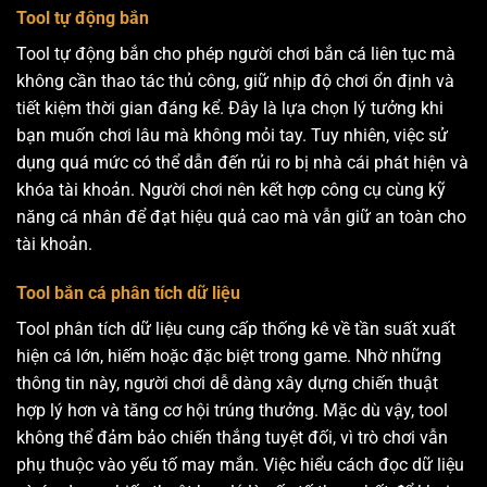
Tool tự động bắn
Tool tự động bắn cho phép người chơi bắn cá liên tục mà
không cần thao tác thủ công, giữ nhịp độ chơi ổn định và
tiết kiệm thời gian đáng kể. Đây là lựa chọn lý tưởng khi
bạn muốn chơi lâu mà không mỏi tay. Tuy nhiên, việc sử
dụng quá mức có thể dẫn đến rủi ro bị nhà cái phát hiện và
khóa tài khoản. Người chơi nên kết hợp công cụ cùng kỹ
năng cá nhân để đạt hiệu quả cao mà vẫn giữ an toàn cho
tài khoản.
Tool bắn cá phân tích dữ liệu
Tool phân tích dữ liệu cung cấp thống kê về tần suất xuất
hiện cá lớn, hiếm hoặc đặc biệt trong game. Nhờ những
thông tin này, người chơi dễ dàng xây dựng chiến thuật
hợp lý hơn và tăng cơ hội trúng thưởng. Mặc dù vậy, tool
không thể đảm bảo chiến thắng tuyệt đối, vì trò chơi vẫn
phụ thuộc vào yếu tố may mắn. Việc hiểu cách đọc dữ liệu