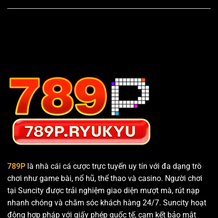
789P
là nhà cái cá cược trực tuyến uy tín với đa dạng trò
chơi như game bài, nổ hũ, thể thao và casino. Người chơi
tại Suncity được trải nghiệm giao diện mượt mà, rút nạp
nhanh chóng và chăm sóc khách hàng 24/7. Suncity hoạt
động hợp pháp với giấy phép quốc tế, cam kết bảo mật