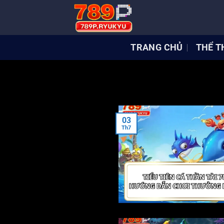
Bỏ
qua
nội
dung
TRANG CHỦ
THỂ T
03
Th7