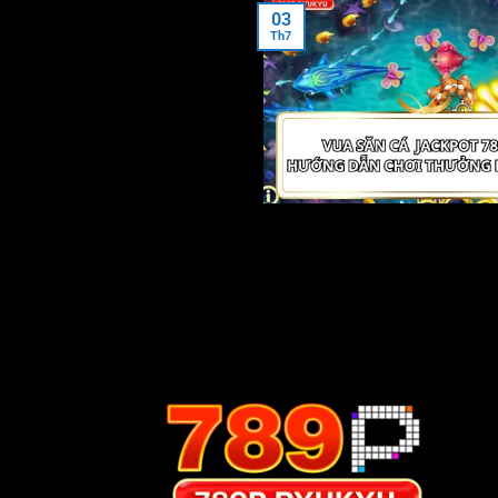
03
Th7