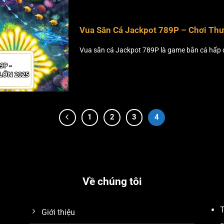
Vua Săn Cá Jackpot 789P – Chơi Th
Vua săn cá Jackpot 789P là game bắn cá hấp dẫ
1
2
3
4
Về chúng tôi
T
Giới thiệu