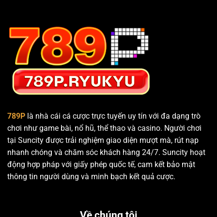
789P
là nhà cái cá cược trực tuyến uy tín với đa dạng trò
chơi như game bài, nổ hũ, thể thao và casino. Người chơi
tại Suncity được trải nghiệm giao diện mượt mà, rút nạp
nhanh chóng và chăm sóc khách hàng 24/7. Suncity hoạt
động hợp pháp với giấy phép quốc tế, cam kết bảo mật
thông tin người dùng và minh bạch kết quả cược.
Về chúng tôi