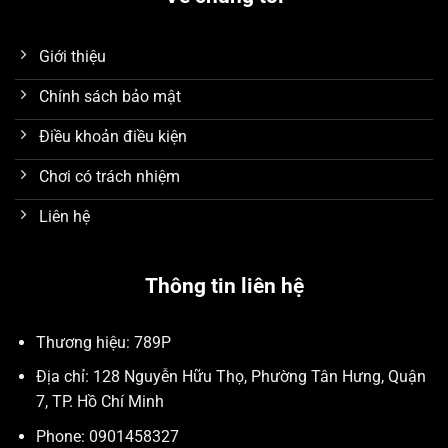
Giới thiệu
Chính sách bảo mật
Điều khoản điều kiện
Chơi có trách nhiệm
Liên hệ
Thông tin liên hệ
Thương hiệu: 789P
Địa chỉ: 128 Nguyễn Hữu Thọ, Phường Tân Hưng, Quận
7, TP. Hồ Chí Minh
Phone: 0901458327