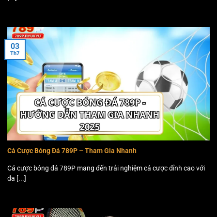
03
Th7
Cá Cược Bóng Đá 789P – Tham Gia Nhanh
Cá cược bóng đá 789P mang đến trải nghiệm cá cược đỉnh cao với
đa [...]