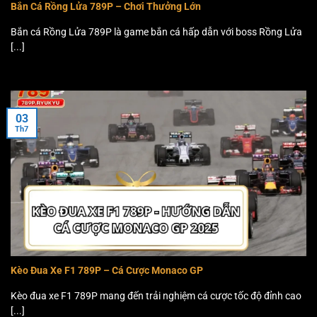
Bắn Cá Rồng Lửa 789P – Chơi Thưởng Lớn
Bắn cá Rồng Lửa 789P là game bắn cá hấp dẫn với boss Rồng Lửa
[...]
03
Th7
Kèo Đua Xe F1 789P – Cá Cược Monaco GP
Kèo đua xe F1 789P mang đến trải nghiệm cá cược tốc độ đỉnh cao
[...]