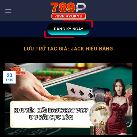
Bỏ
qua
nội
dung
ĐĂNG KÝ NGAY
LƯU TRỮ TÁC GIẢ:
JACK HIẾU BẰNG
20
Th10