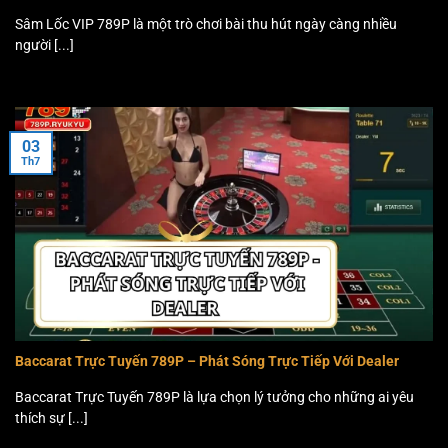
Sâm Lốc VIP 789P là một trò chơi bài thu hút ngày càng nhiều
người [...]
03
Th7
Baccarat Trực Tuyến 789P – Phát Sóng Trực Tiếp Với Dealer
Baccarat Trực Tuyến 789P là lựa chọn lý tưởng cho những ai yêu
thích sự [...]