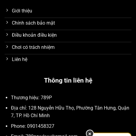
Giới thiệu
Chính sách bảo mật
Điều khoản điều kiện
Chơi có trách nhiệm
Liên hệ
Thông tin liên hệ
Thương hiệu: 789P
Địa chỉ: 128 Nguyễn Hữu Thọ, Phường Tân Hưng, Quận
7, TP. Hồ Chí Minh
Phone: 0901458327
×