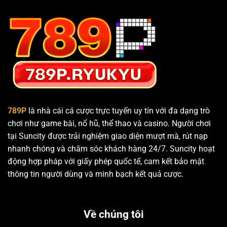
789P
là nhà cái cá cược trực tuyến uy tín với đa dạng trò
chơi như game bài, nổ hũ, thể thao và casino. Người chơi
tại Suncity được trải nghiệm giao diện mượt mà, rút nạp
nhanh chóng và chăm sóc khách hàng 24/7. Suncity hoạt
động hợp pháp với giấy phép quốc tế, cam kết bảo mật
thông tin người dùng và minh bạch kết quả cược.
Về chúng tôi