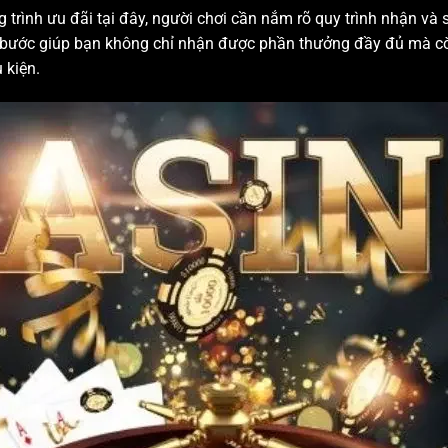
g trình ưu đãi tại đây, người chơi cần nắm rõ quy trình nhận v
g bước giúp bạn không chỉ nhận được phần thưởng đầy đủ mà còn
 kiện.