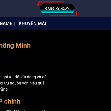
ĐĂNG KÝ NGAY
 GAME
KHUYẾN MÃI
Thông Minh
 gói ưu đãi đa dạng và dễ
 tối ưu nguồn vốn hiệu quả.
vững.
P chính