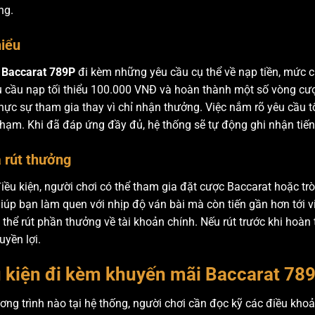
ống.
hiểu
 Baccarat 789P
đi kèm những yêu cầu cụ thể về nạp tiền, mức 
êu cầu nạp tối thiểu 100.000 VNĐ và hoàn thành một số vòng cượ
ực sự tham gia thay vì chỉ nhận thưởng. Việc nắm rõ yêu cầu tố
phạm. Khi đã đáp ứng đầy đủ, hệ thống sẽ tự động ghi nhận tiế
à rút thưởng
iều kiện, người chơi có thể tham gia đặt cược Baccarat hoặc tr
giúp bạn làm quen với nhịp độ ván bài mà còn tiến gần hơn tới 
thể rút phần thưởng về tài khoản chính. Nếu rút trước khi hoàn 
yền lợi.
u kiện đi kèm khuyến mãi Baccarat 78
ơng trình nào tại hệ thống, người chơi cần đọc kỹ các điều khoả