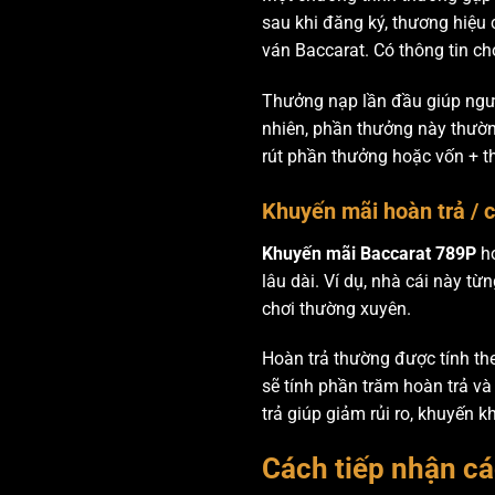
sau khi đăng ký, thương hiệu 
ván Baccarat. Có thông tin c
Thưởng nạp lần đầu giúp ngườ
nhiên, phần thưởng này thường
rút phần thưởng hoặc vốn + t
Khuyến mãi hoàn trả / 
Khuyến mãi Baccarat 789P
ho
lâu dài. Ví dụ, nhà cái này t
chơi thường xuyên.
Hoàn trả thường được tính the
sẽ tính phần trăm hoàn trả và 
trả giúp giảm rủi ro, khuyến k
Cách tiếp nhận c