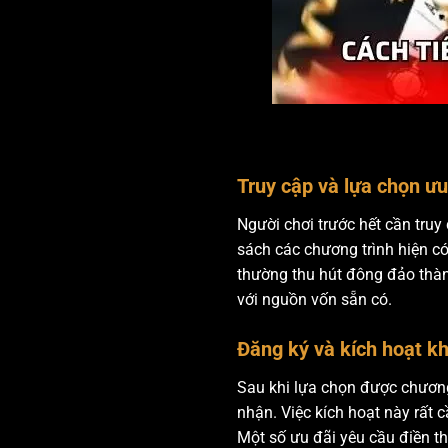
Truy cập và lựa chọn ư
Người chơi trước hết cần tru
sách các chương trình hiện có
thường thu hút đông đảo thàn
với nguồn vốn sẵn có.
Đăng ký và kích hoạt 
Sau khi lựa chọn được chương
nhận. Việc kích hoạt này rất 
Một số ưu đãi yêu cầu điền t