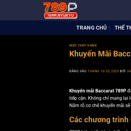
Bỏ
qua
nội
dung
TRANG CHỦ
THỂ T
MẸO CHƠI GAME
Khuyến Mãi Bacc
ĐĂNG VÀO
THÁNG 10 20, 2025
BỞI
JA
Khuyến mãi Baccarat 789P
đa
tiếp cận. Không chỉ mang lại l
Nắm rõ cơ chế khuyến mãi sẽ 
Các chương trình