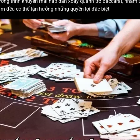
hương trình khuyến mãi hấp dẫn xoay quanh trò Baccarat, nhằm t
năm đều có thể tận hưởng những quyền lợi đặc biệt.