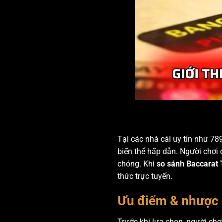
Tại các nhà cái uy tín như 78
biến thể hấp dẫn. Người chơi
chóng. Khi
so sánh Baccarat 
thức trực tuyến.
Ưu điểm & nhược 
Trước khi lựa chọn, người ch