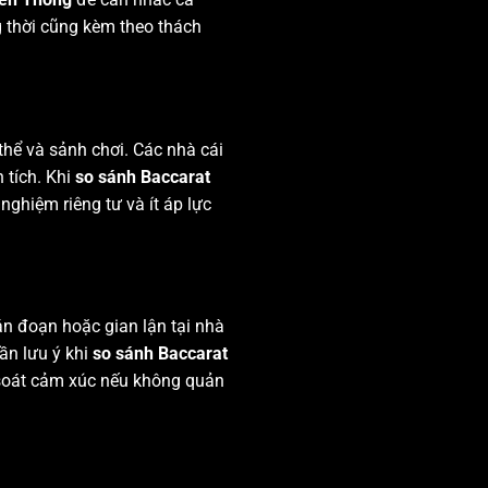
 thời cũng kèm theo thách
 thể và sảnh chơi. Các nhà cái
 tích. Khi
so sánh Baccarat
i nghiệm riêng tư và ít áp lực
ián đoạn hoặc gian lận tại nhà
ần lưu ý khi
so sánh Baccarat
 soát cảm xúc nếu không quản