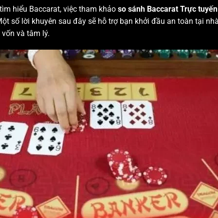
 tìm hiểu Baccarat, việc tham khảo
so sánh Baccarat Trực tuyế
Một số lời khuyên sau đây sẽ hỗ trợ bạn khởi đầu an toàn tại nhà
 vốn và tâm lý.