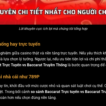
Lời khuyên cực ích lợi mà chúng tôi tổng hợp
hống hay trực tuyến
ghiệm giữa casino thật và nền tảng trực tuyến. Nếu yêu thích 
là lựa chọn lý tưởng. Ngược lại, nếu ưu tiên tiện lợi và chi phí t
t Trực Tuyến vs Baccarat Truyền Thống
là bước quan trọng để
ại nhà cái như 789P
y tín, khởi đầu với mức cược nhỏ và quan sát luật chơi cụ thể.
 rệt. Trong bối cảnh
so sánh Baccarat Trực tuyến vs Baccarat T
toàn hơn nếu chọn đúng nền tảng.