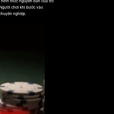
à hình thức nguyên bản của trò
Người chơi khi bước vào
chuyên nghiệp.