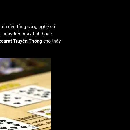
 trên nền tảng công nghệ số
c ngay trên máy tính hoặc
ccarat Truyền Thống
cho thấy