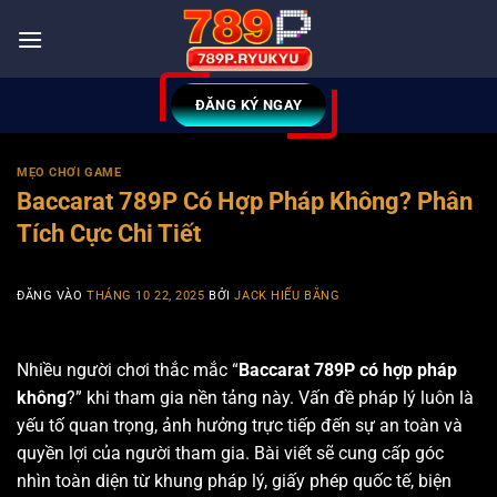
Bỏ
qua
nội
dung
ĐĂNG KÝ NGAY
MẸO CHƠI GAME
Baccarat 789P Có Hợp Pháp Không? Phân
Tích Cực Chi Tiết
ĐĂNG VÀO
THÁNG 10 22, 2025
BỞI
JACK HIẾU BẰNG
Nhiều người chơi thắc mắc “
Baccarat 789P có hợp pháp
không
?” khi tham gia nền tảng này. Vấn đề pháp lý luôn là
yếu tố quan trọng, ảnh hưởng trực tiếp đến sự an toàn và
quyền lợi của người tham gia. Bài viết sẽ cung cấp góc
nhìn toàn diện từ khung pháp lý, giấy phép quốc tế, biện