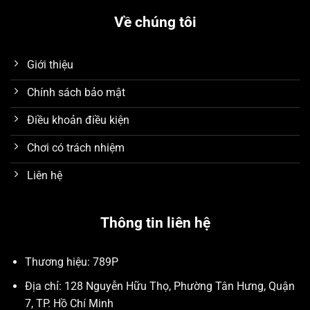
Về chúng tôi
Giới thiệu
Chính sách bảo mật
Điều khoản điều kiện
Chơi có trách nhiệm
Liên hệ
Thông tin liên hệ
Thương hiệu: 789P
Địa chỉ: 128 Nguyễn Hữu Thọ, Phường Tân Hưng, Quận
7, TP. Hồ Chí Minh