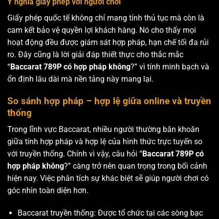
Ý nghĩa giấy phép với người chơi
Giấy phép quốc tế không chỉ mang tính thủ tục mà còn là
cam kết bảo vệ quyền lợi khách hàng. Nó cho thấy mọi
hoạt động đều được giám sát hợp pháp, hạn chế tối đa rủi
ro. Đây cũng là lời giải đáp thiết thực cho thắc mắc
“
Baccarat 789P có hợp pháp không
?” vì tính minh bạch và
ổn định lâu dài mà nền tảng này mang lại.
So sánh hợp pháp – hợp lệ giữa online và truyền
thống
Trong lĩnh vực Baccarat, nhiều người thường băn khoăn
giữa tính hợp pháp và hợp lệ của hình thức trực tuyến so
với truyền thống. Chính vì vậy, câu hỏi “
Baccarat 789P có
hợp pháp không
?” càng trở nên quan trọng trong bối cảnh
hiện nay. Việc phân tích sự khác biệt sẽ giúp người chơi có
góc nhìn toàn diện hơn.
Baccarat truyền thống: Được tổ chức tại các sòng bạc