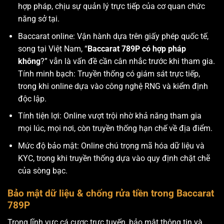
hợp pháp, chịu sự quản lý trực tiếp của cơ quan chức
năng sở tại.
Baccarat online: Vận hành dựa trên giấy phép quốc tế,
song tại Việt Nam, “
Baccarat 789P có hợp pháp
không
?” vẫn là vấn đề cần cân nhắc trước khi tham gia.
Tính minh bạch: Truyền thống có giám sát trực tiếp,
trong khi online dựa vào công nghệ RNG và kiểm định
độc lập.
Tính tiện lợi: Online vượt trội nhờ khả năng tham gia
mọi lúc, mọi nơi, còn truyền thống hạn chế về địa điểm.
Mức độ bảo mật: Online chú trọng mã hóa dữ liệu và
KYC, trong khi truyền thống dựa vào quy định chặt chẽ
của sòng bạc.
Bảo mật dữ liệu & chống rửa tiền trong Baccarat
789P
Trong lĩnh vực cá cược trực tuyến, bảo mật thông tin và