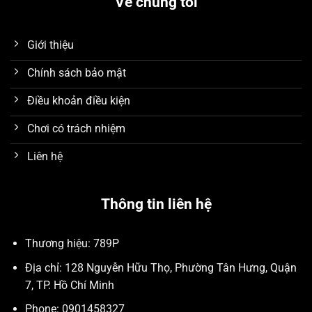
Về chúng tôi
Giới thiệu
Chính sách bảo mật
Điều khoản điều kiện
Chơi có trách nhiệm
Liên hệ
Thông tin liên hệ
Thương hiệu: 789P
Địa chỉ: 128 Nguyễn Hữu Thọ, Phường Tân Hưng, Quận
7, TP. Hồ Chí Minh
Phone: 0901458327