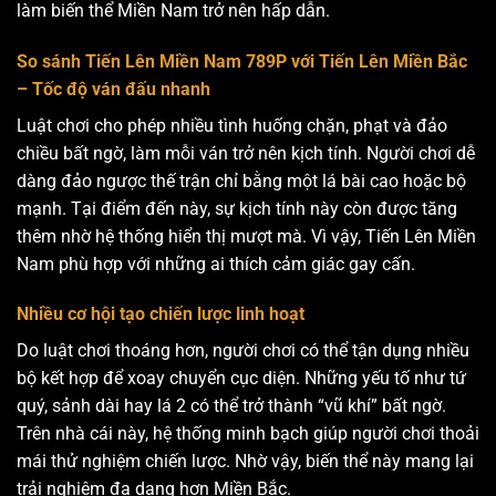
làm biến thể Miền Nam trở nên hấp dẫn.
So sánh Tiến Lên Miền Nam 789P với Tiến Lên Miền Bắc
– Tốc độ ván đấu nhanh
Luật chơi cho phép nhiều tình huống chặn, phạt và đảo
chiều bất ngờ, làm mỗi ván trở nên kịch tính. Người chơi dễ
dàng đảo ngược thế trận chỉ bằng một lá bài cao hoặc bộ
mạnh. Tại điểm đến này, sự kịch tính này còn được tăng
thêm nhờ hệ thống hiển thị mượt mà. Vì vậy, Tiến Lên Miền
Nam phù hợp với những ai thích cảm giác gay cấn.
Nhiều cơ hội tạo chiến lược linh hoạt
Do luật chơi thoáng hơn, người chơi có thể tận dụng nhiều
bộ kết hợp để xoay chuyển cục diện. Những yếu tố như tứ
quý, sảnh dài hay lá 2 có thể trở thành “vũ khí” bất ngờ.
Trên nhà cái này, hệ thống minh bạch giúp người chơi thoải
mái thử nghiệm chiến lược. Nhờ vậy, biến thể này mang lại
trải nghiệm đa dạng hơn Miền Bắc.