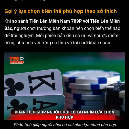
Gợi ý lựa chọn biến thể phù hợp theo sở thích
Khi
so sánh Tiến Lên Miền Nam 789P với Tiến Lên Miền
Bắc
, người chơi thường băn khoăn nên chọn biến thể nào
để trải nghiệm. Mỗi phiên bản đều có ưu và nhược điểm
riêng, phù hợp với từng cá tính và lối chơi khác nhau.
Phân tích giúp người chơi có cái nhìn lựa chọn phù hợp