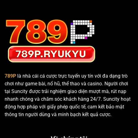
789P
là nhà cái cá cược trực tuyến uy tín với đa dạng trò
chơi như game bài, nổ hũ, thể thao và casino. Người chơi
tại Suncity được trải nghiệm giao diện mượt mà, rút nạp
nhanh chóng và chăm sóc khách hàng 24/7. Suncity hoạt
động hợp pháp với giấy phép quốc tế, cam kết bảo mật
thông tin người dùng và minh bạch kết quả cược.