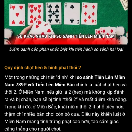
Điểm danh các phần khác biệt khi tiến hành so sánh hai loại
Quy định chặt heo & hình phạt thối 2
Một trong những chi tiết “đinh” khi
so sánh Tiến Lên Miền
Nam 789P với Tiến Lên Miền Bắc
chính là luật chặt heo và
thối 2. Ở Miền Nam, nếu giữ lá 2 (heo) mà không kịp đánh
ra và bị chặn, bạn sẽ bị tính “thối 2” và mất điểm khá nặng.
Trong khi đó, ở Miền Bắc, khái niệm thối 2 ít phổ biến hơn,
thậm chí nhiều bàn chơi còn bỏ qua. Điều này khiến luật ở
Miền Nam mang tính trừng phạt cao hơn, tạo cảm giác
căng thẳng cho người chơi.