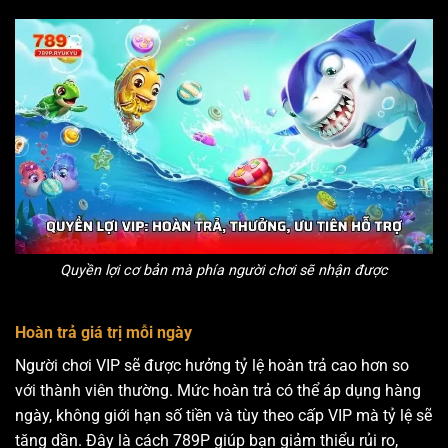
Quyền lợi cơ bản mà phía người chơi sẽ nhận được
Hoàn trả giá trị mỗi ngày
Người chơi VIP sẽ được hưởng tỷ lệ hoàn trả cao hơn so
với thành viên thường. Mức hoàn trả có thể áp dụng hàng
ngày, không giới hạn số tiền và tùy theo cấp VIP mà tỷ lệ sẽ
tăng dần. Đây là cách 789P giúp bạn giảm thiểu rủi ro,