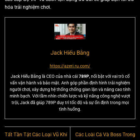
hóa trải nghiệm chơi.
Jack Hiếu Bằng
https://azeri.ru.com/
Jack Hiếu Bằng là CEO của nhà cái
789P
, nổi bật với vai trò cố
vấn vận hành và bảo mật. Anh góp phần định hình trải nghiệm
người chơi, xây dựng hệ thống chống gian lận và nâng cao tính
minh bạch. Với tầm nhìn chiến lược và kỹ năng công nghệ vượt
trội, Jack đã giúp 789P duy trì tốc độ và sự ổn định trong mọi
tình huống.
Tất Tần Tật Các Loại Vũ Khí
Các Loài Cá Và Boss Trong