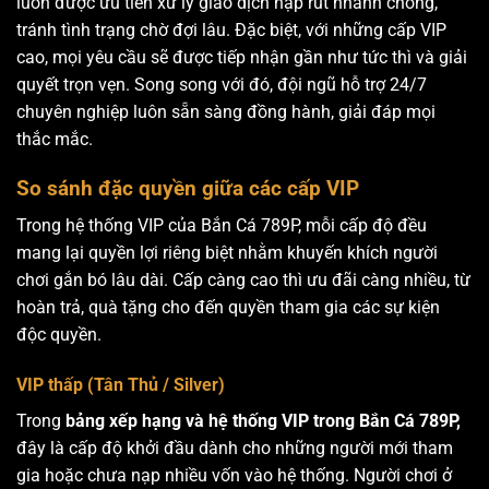
luôn được ưu tiên xử lý giao dịch nạp rút nhanh chóng,
tránh tình trạng chờ đợi lâu. Đặc biệt, với những cấp VIP
cao, mọi yêu cầu sẽ được tiếp nhận gần như tức thì và giải
quyết trọn vẹn. Song song với đó, đội ngũ hỗ trợ 24/7
chuyên nghiệp luôn sẵn sàng đồng hành, giải đáp mọi
thắc mắc.
So sánh đặc quyền giữa các cấp VIP
Trong hệ thống VIP của Bắn Cá 789P, mỗi cấp độ đều
mang lại quyền lợi riêng biệt nhằm khuyến khích người
chơi gắn bó lâu dài. Cấp càng cao thì ưu đãi càng nhiều, từ
hoàn trả, quà tặng cho đến quyền tham gia các sự kiện
độc quyền.
VIP thấp (Tân Thủ / Silver)
Trong
bảng xếp hạng và hệ thống VIP trong Bắn Cá 789P,
đây là cấp độ khởi đầu dành cho những người mới tham
gia hoặc chưa nạp nhiều vốn vào hệ thống. Người chơi ở