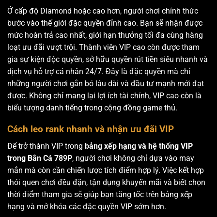
Ở cấp độ Diamond hoặc cao hơn, người chơi chính thức
bước vào thế giới đặc quyền đỉnh cao. Bạn sẽ nhận được
mức hoàn trả cao nhất, giới hạn thưởng tối đa cùng hàng
loạt ưu đãi vượt trội. Thành viên VIP cao còn được tham
gia sự kiện độc quyền, sở hữu quyền rút tiền siêu nhanh và
dịch vụ hỗ trợ cá nhân 24/7. Đây là đặc quyền mà chỉ
những người chơi gắn bó lâu dài và đầu tư mạnh mới đạt
được. Không chỉ mang lại lợi ích tài chính, VIP cao còn là
biểu tượng danh tiếng trong cộng đồng game thủ.
Cách leo rank nhanh và nhận ưu đãi VIP
Để trở thành VIP trong
bảng xếp hạng và hệ thống VIP
trong Bắn Cá 789P
, người chơi không chỉ dựa vào may
mắn mà còn cần chiến lược tích điểm hợp lý. Việc kết hợp
thói quen chơi đều đặn, tận dụng khuyến mãi và biết chọn
thời điểm tham gia sẽ giúp bạn tăng tốc trên bảng xếp
hạng và mở khóa các đặc quyền VIP sớm hơn.