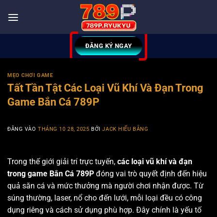
Bỏ
qua
nội
dung
ĐĂNG KÝ NGAY
MẸO CHƠI GAME
Tất Tần Tật Các Loại Vũ Khí Và Đạn Trong
Game Bắn Cá 789P
ĐĂNG VÀO
THÁNG 10 28, 2025
BỞI
JACK HIẾU BẰNG
Trong thế giới giải trí trực tuyến,
các loại vũ khí và đạn
trong game Bắn Cá 789P
đóng vai trò quyết định đến hiệu
quả săn cá và mức thưởng mà người chơi nhận được. Từ
súng thường, laser, nổ cho đến lưới, mỗi loại đều có công
dụng riêng và cách sử dụng phù hợp. Đây chính là yếu tố