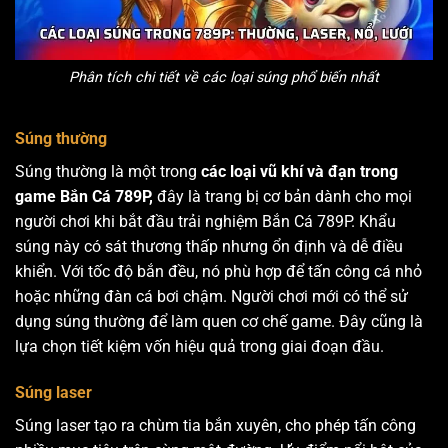
Phân tích chi tiết về các loại súng phổ biến nhất
Súng thường
Súng thường là một trong
các loại vũ khí và đạn trong
game Bắn Cá 789P,
đây là trang bị cơ bản dành cho mọi
người chơi khi bắt đầu trải nghiệm Bắn Cá 789P. Khẩu
súng này có sát thương thấp nhưng ổn định và dễ điều
khiển. Với tốc độ bắn đều, nó phù hợp để tấn công cá nhỏ
hoặc những đàn cá bơi chậm. Người chơi mới có thể sử
dụng súng thường để làm quen cơ chế game. Đây cũng là
lựa chọn tiết kiệm vốn hiệu quả trong giai đoạn đầu.
Súng laser
Súng laser tạo ra chùm tia bắn xuyên, cho phép tấn công