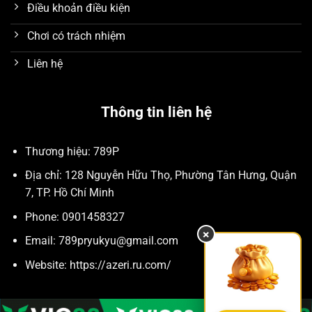
Điều khoản điều kiện
Chơi có trách nhiệm
Liên hệ
Thông tin liên hệ
Thương hiệu: 789P
Địa chỉ: 128 Nguyễn Hữu Thọ, Phường Tân Hưng, Quận
7, TP. Hồ Chí Minh
Phone: 0901458327
×
Email:
789pryukyu@gmail.com
Website: https://azeri.ru.com/