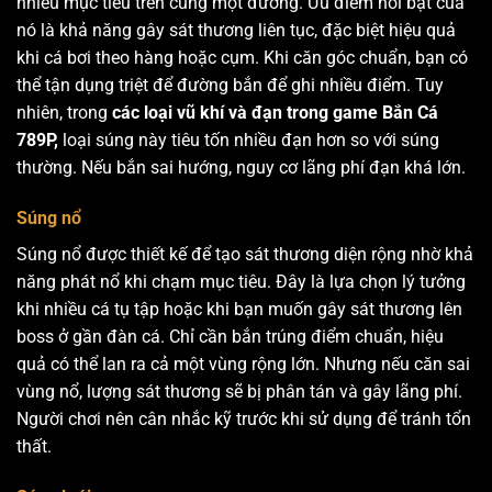
nhiều mục tiêu trên cùng một đường. Ưu điểm nổi bật của
nó là khả năng gây sát thương liên tục, đặc biệt hiệu quả
khi cá bơi theo hàng hoặc cụm. Khi căn góc chuẩn, bạn có
thể tận dụng triệt để đường bắn để ghi nhiều điểm. Tuy
nhiên, trong
các loại vũ khí và đạn trong game Bắn Cá
789P,
loại súng này tiêu tốn nhiều đạn hơn so với súng
thường. Nếu bắn sai hướng, nguy cơ lãng phí đạn khá lớn.
Súng nổ
Súng nổ được thiết kế để tạo sát thương diện rộng nhờ khả
năng phát nổ khi chạm mục tiêu. Đây là lựa chọn lý tưởng
khi nhiều cá tụ tập hoặc khi bạn muốn gây sát thương lên
boss ở gần đàn cá. Chỉ cần bắn trúng điểm chuẩn, hiệu
quả có thể lan ra cả một vùng rộng lớn. Nhưng nếu căn sai
vùng nổ, lượng sát thương sẽ bị phân tán và gây lãng phí.
Người chơi nên cân nhắc kỹ trước khi sử dụng để tránh tổn
thất.