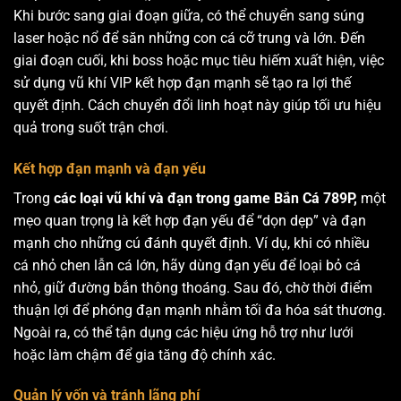
Khi bước sang giai đoạn giữa, có thể chuyển sang súng
laser hoặc nổ để săn những con cá cỡ trung và lớn. Đến
giai đoạn cuối, khi boss hoặc mục tiêu hiếm xuất hiện, việc
sử dụng vũ khí VIP kết hợp đạn mạnh sẽ tạo ra lợi thế
quyết định. Cách chuyển đổi linh hoạt này giúp tối ưu hiệu
quả trong suốt trận chơi.
Kết hợp đạn mạnh và đạn yếu
Trong
các loại vũ khí và đạn trong game Bắn Cá 789P,
một
mẹo quan trọng là kết hợp đạn yếu để “dọn dẹp” và đạn
mạnh cho những cú đánh quyết định. Ví dụ, khi có nhiều
cá nhỏ chen lẫn cá lớn, hãy dùng đạn yếu để loại bỏ cá
nhỏ, giữ đường bắn thông thoáng. Sau đó, chờ thời điểm
thuận lợi để phóng đạn mạnh nhằm tối đa hóa sát thương.
Ngoài ra, có thể tận dụng các hiệu ứng hỗ trợ như lưới
hoặc làm chậm để gia tăng độ chính xác.
Quản lý vốn và tránh lãng phí