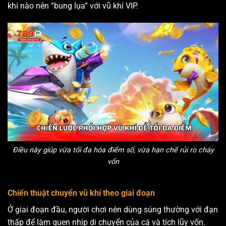
khi nào nên “bung lụa” với vũ khí VIP.
Điều này giúp vừa tối đa hóa điểm số, vừa hạn chế rủi ro cháy
vốn
Chiến thuật chuyển vũ khí theo giai đoạn
Ở giai đoạn đầu, người chơi nên dùng súng thường với đạn
thấp để làm quen nhịp di chuyển của cá và tích lũy vốn.