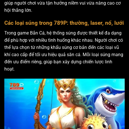
giúp người chơi vừa tận hưởng niềm vui vừa nâng cao cơ
hội thắng lớn.
Các loại súng trong 789P: thường, laser, nổ, lưới
Trong game Bắn Cá, hệ thống súng được thiết kế đa dạng
để phù hợp với nhiều tình huống khác nhau. Người chơi có
thể lựa chọn từ những khẩu súng cơ bản đến các loại vũ
khí cao cấp để tối ưu hiệu quả săn cá. Mỗi loại súng mang
đến ưu điểm riêng, giúp bạn xây dựng chiến lược linh
hoạt.